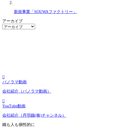
新規事業「SOUWAファクトリー」
アーカイブ
ア
ー
カ
イ
ブ

パノラマ動画
会社紹介（パノラマ動画）

YouTube動画
会社紹介（丹羽鐵(株)チャンネル）
鐵も人も個性的に