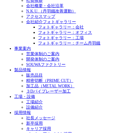
社長挨拶
会社概要・会社沿革
N.K.U.（丹羽鐵改善運動）
アクセスマップ
会社紹介フォトギャラリー
フォトギャラリー：会社
フォトギャラリー：オフィス
フォトギャラリー：工場
フォトギャラリー：チーム丹羽鐵
事業案内
営業体制のご案内
開発体制のご案内
SOUWAファクトリー
製品情報
販売品目
精密切断（PRIME CUT）
加工品（METAL WORK）
３Dパイプレーザー加工
工場・設備
工場紹介
設備紹介
採用情報
社長メッセージ
新卒採用
キャリア採用