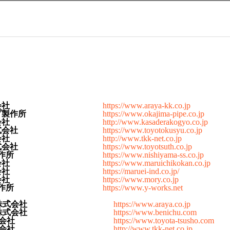
会社
https://www.araya-kk.co.jp
プ製作所
https://www.okajima-pipe.co.jp
会社
http://www.kasaderakogyo.co.jp
式会社
https://www.toyotokusyu.co.jp
会社
http://www.tkk-net.co.jp
式会社
https://www.toyotsuth.co.jp
作所
https://www.nishiyama-ss.co.jp
会社
https://www.maruichikokan.co.jp
会社
https://maruei-ind.co.jp/
会社
https://www.mory.co.jp
作所
https://www.y-works.net
株式会社
https://www.araya.co.jp
株式会社
https://www.benichu.com
会社
https://www.toyota-tsusho.com
会社
http://www.tkk-net.co.jp