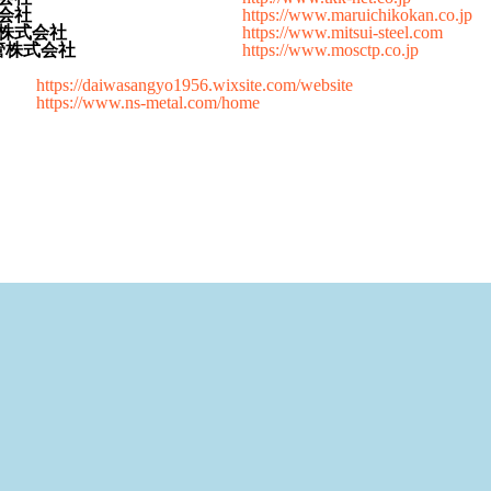
会社
https://www.maruichikokan.co.jp
株式会社
https://www.mitsui-steel.com
管株式会社
https://www.mosctp.co.jp
https://daiwasangyo1956.wixsite.com/website
https://www.ns-metal.com/home