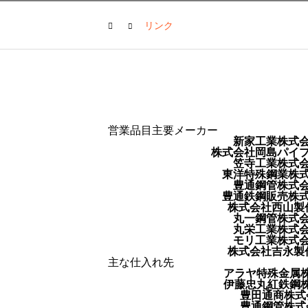
リンク
営業品目主要メーカー
新家工業株式
株式会社岡島パイ
笠寺工業株式
東洋特殊鋼業株
豊通鋼管株式
豊通鉄鋼販売株
株式会社西山製
丸一鋼管株式
丸栄工業株式
モリ工業株式
株式会社吉永製
主な仕入れ先
アラヤ特殊金属
伊藤忠丸紅鉄鋼
豊田通商株式
豊通鋼管株式