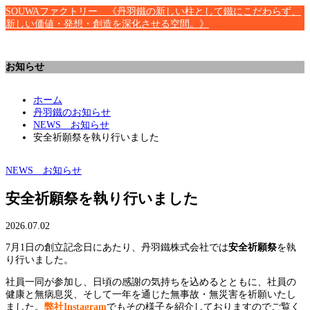
SOUWAファクトリー 《丹羽鐵の新しい柱として鐵にこだわらず、
新しい価値・発想・創造を深化させる空間。》
お知らせ
ホーム
丹羽鐵のお知らせ
NEWS お知らせ
安全祈願祭を執り行いました
NEWS お知らせ
安全祈願祭を執り行いました
2026.07.02
7月1日の創立記念日にあたり、丹羽鐵株式会社では
安全祈願祭
を執
り行いました。
社員一同が参加し、日頃の感謝の気持ちを込めるとともに、社員の
健康と無病息災、そして一年を通じた無事故・無災害を祈願いたし
ました。
弊社Instagram
でもその様子を紹介しておりますのでご覧く