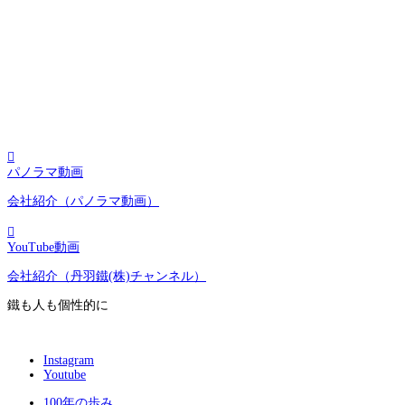

パノラマ動画
会社紹介（パノラマ動画）

YouTube動画
会社紹介（丹羽鐵(株)チャンネル）
鐵も人も個性的に
Instagram
Youtube
100年の歩み