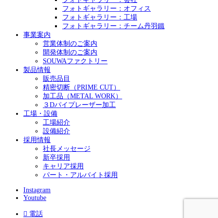
フォトギャラリー：オフィス
フォトギャラリー：工場
フォトギャラリー：チーム丹羽鐵
事業案内
営業体制のご案内
開発体制のご案内
SOUWAファクトリー
製品情報
販売品目
精密切断（PRIME CUT）
加工品（METAL WORK）
３Dパイプレーザー加工
工場・設備
工場紹介
設備紹介
採用情報
社長メッセージ
新卒採用
キャリア採用
パート・アルバイト採用
Instagram
Youtube

電話