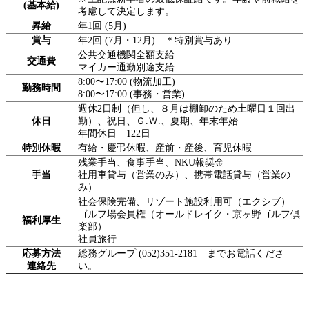
(基本給)
考慮して決定します。
昇給
年1回 (5月)
賞与
年2回 (7月・12月) ＊特別賞与あり
公共交通機関全額支給
交通費
マイカー通勤別途支給
8:00〜17:00 (物流加工)
勤務時間
8:00〜17:00 (事務・営業)
週休2日制（但し、８月は棚卸のため土曜日１回出
休日
勤）、祝日、Ｇ.Ｗ.、夏期、年末年始
年間休日 122日
特別休暇
有給・慶弔休暇、産前・産後、育児休暇
残業手当、食事手当、NKU報奨金
手当
社用車貸与（営業のみ）、携帯電話貸与（営業の
み）
社会保険完備、リゾート施設利用可（エクシブ）
ゴルフ場会員権（オールドレイク・京ヶ野ゴルフ倶
福利厚生
楽部）
社員旅行
応募方法
総務グループ (052)351-2181 までお電話くださ
連絡先
い。