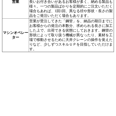
営業
長いお付き合いがあるお客様が多く、納める製品も
様々。一つの製品ばかりを定期的にご注文いただく
場合もあれば、1回1回、異なる径や形状・長さの製
品をご発注いただく場合もあります。
営業が受注してきた「鋼管」を、納品の期日までに
お客様からの発注の本数分、求められる長さに加工
した上で、出荷できる状態にしておきます。鋼管の
マシンオペレー
形状によって取り扱う機械が異なったり、素材を工
ター
場で移動させるために天井クレーンの操作を覚えた
りなど、少しずつスキルＵＰを目指していただけま
す。