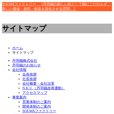
SOUWAファクトリー 《丹羽鐵の新しい柱として鐵にこだわらず、
新しい価値・発想・創造を深化させる空間。》
サイトマップ
ホーム
サイトマップ
丹羽鐵株式会社
丹羽鐵のお知らせ
会社情報
会長挨拶
社長挨拶
会社概要・会社沿革
N.K.U.（丹羽鐵改善運動）
アクセスマップ
事業案内
営業体制のご案内
開発体制のご案内
SOUWAファクトリー