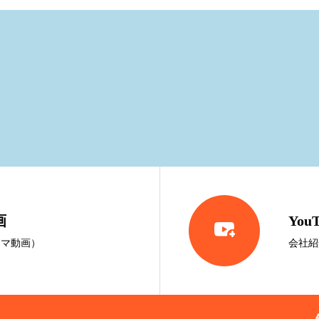
画

You
ラマ動画）
会社紹