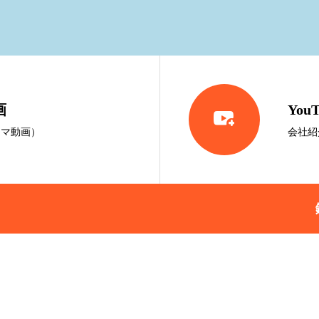
画

You
ラマ動画）
会社紹