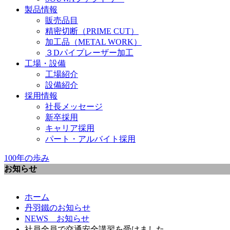
製品情報
販売品目
精密切断（PRIME CUT）
加工品（METAL WORK）
３Dパイプレーザー加工
工場・設備
工場紹介
設備紹介
採用情報
社長メッセージ
新卒採用
キャリア採用
パート・アルバイト採用
100年の歩み
お知らせ
ホーム
丹羽鐵のお知らせ
NEWS お知らせ
社員全員で交通安全講習を受けました。