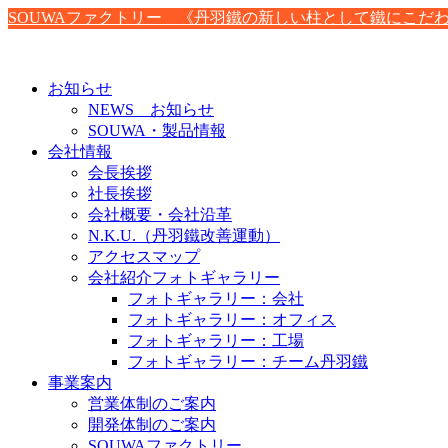
SOUWAファクトリー 《丹羽鐵の新しい柱として鐵にこだ
お知らせ
NEWS お知らせ
SOUWA・製品情報
会社情報
会長挨拶
社長挨拶
会社概要・会社沿革
N.K.U.（丹羽鐵改善運動）
アクセスマップ
会社紹介フォトギャラリー
フォトギャラリー：会社
フォトギャラリー：オフィス
フォトギャラリー：工場
フォトギャラリー：チーム丹羽鐵
事業案内
営業体制のご案内
開発体制のご案内
SOUWAファクトリー