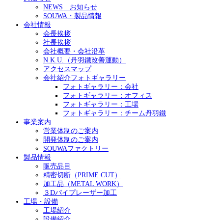
NEWS お知らせ
SOUWA・製品情報
会社情報
会長挨拶
社長挨拶
会社概要・会社沿革
N.K.U.（丹羽鐵改善運動）
アクセスマップ
会社紹介フォトギャラリー
フォトギャラリー：会社
フォトギャラリー：オフィス
フォトギャラリー：工場
フォトギャラリー：チーム丹羽鐵
事業案内
営業体制のご案内
開発体制のご案内
SOUWAファクトリー
製品情報
販売品目
精密切断（PRIME CUT）
加工品（METAL WORK）
３Dパイプレーザー加工
工場・設備
工場紹介
設備紹介