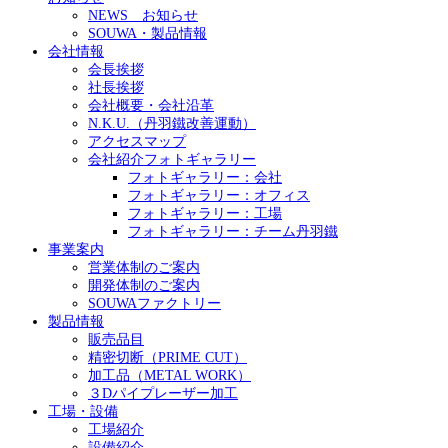
NEWS お知らせ
SOUWA・製品情報
会社情報
会長挨拶
社長挨拶
会社概要・会社沿革
N.K.U.（丹羽鐵改善運動）
アクセスマップ
会社紹介フォトギャラリー
フォトギャラリー：会社
フォトギャラリー：オフィス
フォトギャラリー：工場
フォトギャラリー：チーム丹羽鐵
事業案内
営業体制のご案内
開発体制のご案内
SOUWAファクトリー
製品情報
販売品目
精密切断（PRIME CUT）
加工品（METAL WORK）
３Dパイプレーザー加工
工場・設備
工場紹介
設備紹介