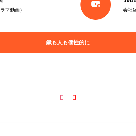

ノラマ動画）
会社
鐵も人も個性的に