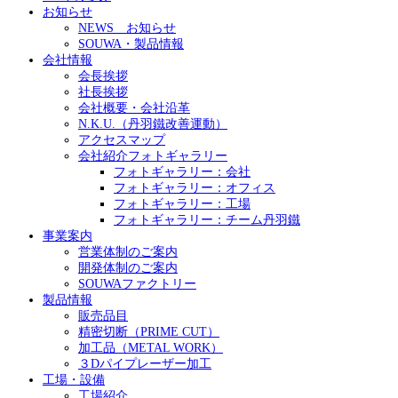
お知らせ
NEWS お知らせ
SOUWA・製品情報
会社情報
会長挨拶
社長挨拶
会社概要・会社沿革
N.K.U.（丹羽鐵改善運動）
アクセスマップ
会社紹介フォトギャラリー
フォトギャラリー：会社
フォトギャラリー：オフィス
フォトギャラリー：工場
フォトギャラリー：チーム丹羽鐵
事業案内
営業体制のご案内
開発体制のご案内
SOUWAファクトリー
製品情報
販売品目
精密切断（PRIME CUT）
加工品（METAL WORK）
３Dパイプレーザー加工
工場・設備
工場紹介