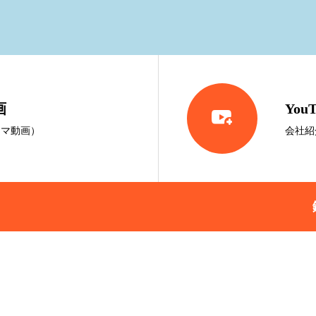
画

You
ラマ動画）
会社紹