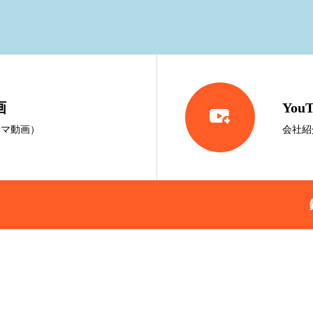
画

You
ラマ動画）
会社紹